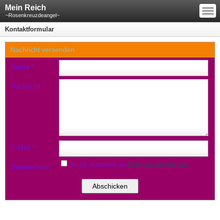
—
Mein Reich
—
—
~Rosenkreuzdeangel~
Kontaktformular
Nachricht versenden
Name
*
Nachricht
*
E-Mail
*
Ja, ich akzeptiere die
Datenschutzerklärung.
Datenschutz